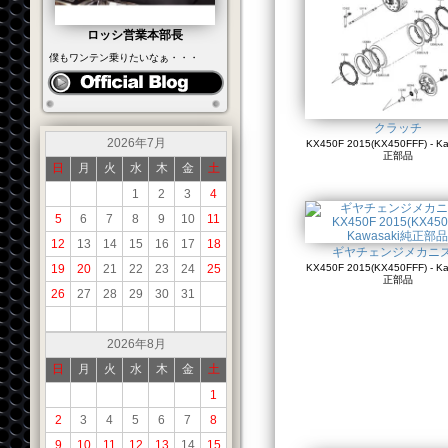
ロッシ営業本部長
僕もワンテン乗りたいなぁ・・・
クラッチ
2026年7月
KX450F 2015(KX450FFF) - K
正部品
日
月
火
水
木
金
土
1
2
3
4
5
6
7
8
9
10
11
12
13
14
15
16
17
18
ギヤチェンジメカニ
19
20
21
22
23
24
25
KX450F 2015(KX450FFF) - K
正部品
26
27
28
29
30
31
2026年8月
日
月
火
水
木
金
土
1
2
3
4
5
6
7
8
9
10
11
12
13
14
15