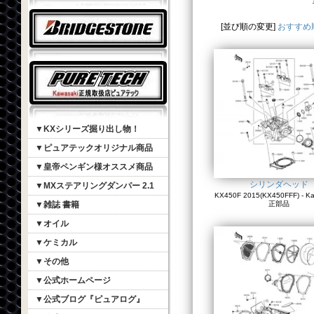
[並び順の変更]
おすすめ
▼KXシリーズ掘り出し物！
▼ピュアテックオリジナル商品
▼皇帝ペンギン様オススメ商品
シリンダヘッド
▼MXステアリングダンパー 2.1
KX450F 2015(KX450FFF) - K
▼雑誌 書籍
正部品
▼オイル
▼ケミカル
▼その他
▼公式ホームページ
▼公式ブログ『ピュアログ』