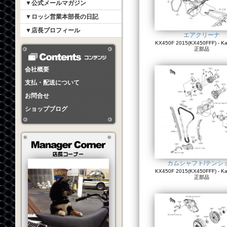
▼公式メールマガジン
▼ロッシ営業本部長の日記
▼店長プロフィール
エアクリーナ
KX450F 2015(KX450FFF) - K
正部品
会社概要
支払・配送について
お問合せ
ショップブログ
カムシャフト/テンシ
KX450F 2015(KX450FFF) - K
正部品