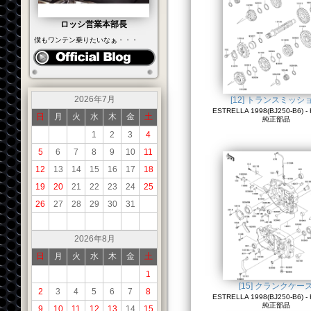
ロッシ営業本部長
僕もワンテン乗りたいなぁ・・・
2026年7月
[12] トランスミッシ
ESTRELLA 1998(BJ250-B6) - 
日
月
火
水
木
金
土
純正部品
1
2
3
4
5
6
7
8
9
10
11
12
13
14
15
16
17
18
19
20
21
22
23
24
25
26
27
28
29
30
31
2026年8月
日
月
火
水
木
金
土
1
[15] クランクケー
2
3
4
5
6
7
8
ESTRELLA 1998(BJ250-B6) - 
純正部品
9
10
11
12
13
14
15