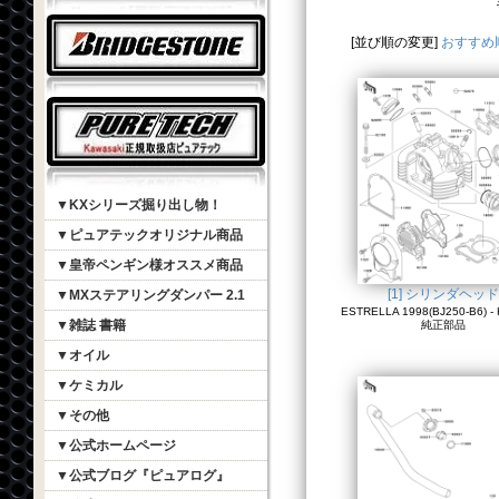
[並び順の変更]
おすすめ
▼KXシリーズ掘り出し物！
▼ピュアテックオリジナル商品
▼皇帝ペンギン様オススメ商品
[1] シリンダヘッド
▼MXステアリングダンパー 2.1
ESTRELLA 1998(BJ250-B6) - 
▼雑誌 書籍
純正部品
▼オイル
▼ケミカル
▼その他
▼公式ホームページ
▼公式ブログ『ピュアログ』