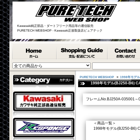
Kawasaki純正部品・ダートフリーク用品等の通信販売
PURETECH WEBSHOP - Kawasaki正規取扱店ピュアテック
PURETECH WEBSHOP
>
1998年モデル(B
1998年モデル(BJ250-B6) CA
フレームNo.BJ250A-035001～0
＜商品一覧＞
1998年モデル(BJ250-B6) CAN