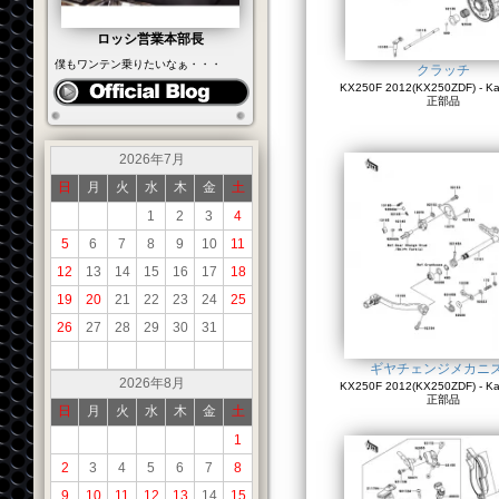
ロッシ営業本部長
僕もワンテン乗りたいなぁ・・・
クラッチ
KX250F 2012(KX250ZDF) - K
正部品
2026年7月
日
月
火
水
木
金
土
1
2
3
4
5
6
7
8
9
10
11
12
13
14
15
16
17
18
19
20
21
22
23
24
25
26
27
28
29
30
31
ギヤチェンジメカニ
2026年8月
KX250F 2012(KX250ZDF) - K
正部品
日
月
火
水
木
金
土
1
2
3
4
5
6
7
8
9
10
11
12
13
14
15