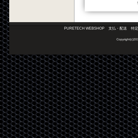
PURETECH WEBSHOP
支払・配送
特
Copyright(c)2