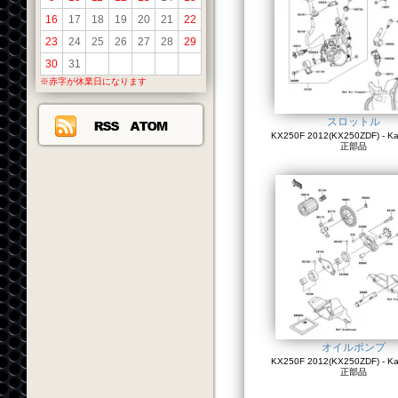
16
17
18
19
20
21
22
23
24
25
26
27
28
29
30
31
※赤字が休業日になります
スロットル
KX250F 2012(KX250ZDF) - K
正部品
オイルポンプ
KX250F 2012(KX250ZDF) - K
正部品