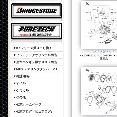
▼KXシリーズ掘り出し物！
シリンダヘッド
▼ピュアテックオリジナル商品
KX250F 2012(KX250ZDF) - K
正部品
▼皇帝ペンギン様オススメ商品
▼MXステアリングダンパー 2.1
▼雑誌 書籍
▼オイル
▼ケミカル
▼その他
▼公式ホームページ
▼公式ブログ『ピュアログ』