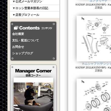
エアクリーナ
▼公式メールマガジン
KX250F 2011(KX250YBF) - K
正部品
▼ロッシ営業本部長の日記
▼店長プロフィール
会社概要
支払・配送について
お問合せ
ショップブログ
カムシャフト/テンシ
KX250F 2011(KX250YBF) - K
正部品