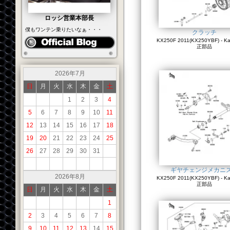
ロッシ営業本部長
僕もワンテン乗りたいなぁ・・・
クラッチ
KX250F 2011(KX250YBF) - K
正部品
2026年7月
日
月
火
水
木
金
土
1
2
3
4
5
6
7
8
9
10
11
12
13
14
15
16
17
18
19
20
21
22
23
24
25
26
27
28
29
30
31
ギヤチェンジメカニ
2026年8月
KX250F 2011(KX250YBF) - K
正部品
日
月
火
水
木
金
土
1
2
3
4
5
6
7
8
9
10
11
12
13
14
15