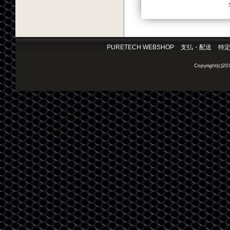
PURETECH WEBSHOP
支払・配送
特
Copyright(c)2