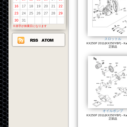
16
17
18
19
20
21
22
23
24
25
26
27
28
29
30
31
※赤字が休業日になります
スロットル
KX250F 2011(KX250YBF) - K
正部品
オイルポンプ
KX250F 2011(KX250YBF) - K
正部品