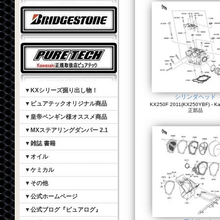
▼KXシリーズ掘り出し物！
シリンダヘッド
▼ピュアテックオリジナル商品
KX250F 2011(KX250YBF) - K
正部品
▼皇帝ペンギン様オススメ商品
▼MXステアリングダンパー 2.1
▼雑誌 書籍
▼オイル
▼ケミカル
▼その他
▼公式ホームページ
▼公式ブログ『ピュアログ』