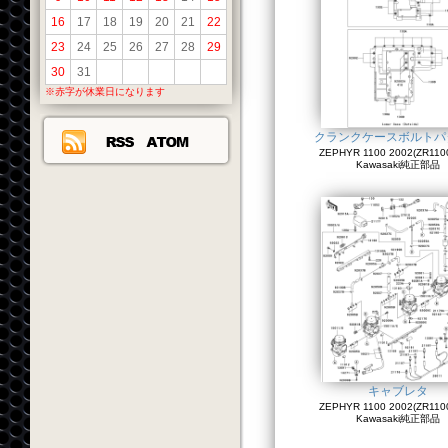
16
17
18
19
20
21
22
23
24
25
26
27
28
29
30
31
※赤字が休業日になります
クランクケースボルトパ
ZEPHYR 1100 2002(ZR1100
Kawasaki純正部品
キャブレタ
ZEPHYR 1100 2002(ZR1100
Kawasaki純正部品