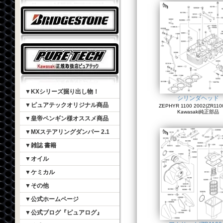
▼KXシリーズ掘り出し物！
シリンダヘッド
▼ピュアテックオリジナル商品
ZEPHYR 1100 2002(ZR1100
Kawasaki純正部品
▼皇帝ペンギン様オススメ商品
▼MXステアリングダンパー 2.1
▼雑誌 書籍
▼オイル
▼ケミカル
▼その他
▼公式ホームページ
▼公式ブログ『ピュアログ』