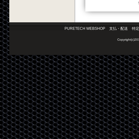
PURETECH WEBSHOP
支払・配送
特
Copyright(c)2