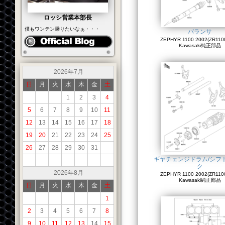
ロッシ営業本部長
僕もワンテン乗りたいなぁ・・・
バランサ
ZEPHYR 1100 2002(ZR1100
Kawasaki純正部品
2026年7月
日
月
火
水
木
金
土
1
2
3
4
5
6
7
8
9
10
11
12
13
14
15
16
17
18
19
20
21
22
23
24
25
26
27
28
29
30
31
ギヤチェンジドラム/シフ
ク
2026年8月
ZEPHYR 1100 2002(ZR1100
Kawasaki純正部品
日
月
火
水
木
金
土
1
2
3
4
5
6
7
8
9
10
11
12
13
14
15