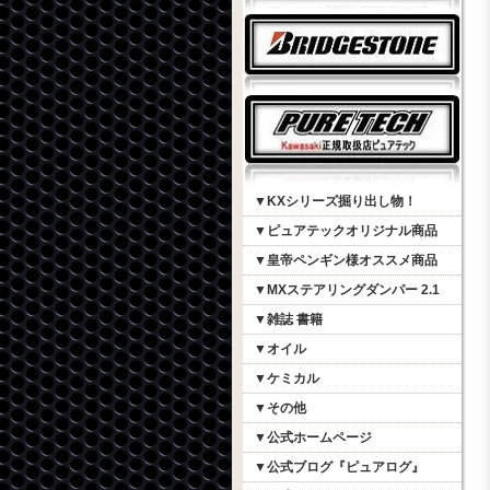
▼KXシリーズ掘り出し物！
▼ピュアテックオリジナル商品
▼皇帝ペンギン様オススメ商品
▼MXステアリングダンパー 2.1
▼雑誌 書籍
▼オイル
▼ケミカル
▼その他
▼公式ホームページ
▼公式ブログ『ピュアログ』