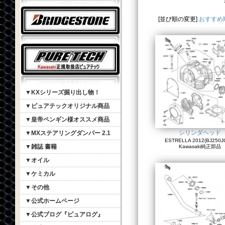
[並び順の変更]
おすすめ
▼KXシリーズ掘り出し物！
▼ピュアテックオリジナル商品
▼皇帝ペンギン様オススメ商品
シリンダヘッド
▼MXステアリングダンパー 2.1
ESTRELLA 2012(BJ250JC
▼雑誌 書籍
Kawasaki純正部品
▼オイル
▼ケミカル
▼その他
▼公式ホームページ
▼公式ブログ『ピュアログ』