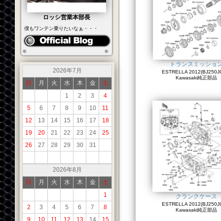
ロッシ営業本部長
僕もワンテン乗りたいなぁ・・・
トランスミッショ
2026年7月
ESTRELLA 2012(BJ250JC
Kawasaki純正部品
日
月
火
水
木
金
土
1
2
3
4
5
6
7
8
9
10
11
12
13
14
15
16
17
18
19
20
21
22
23
24
25
26
27
28
29
30
31
2026年8月
日
月
火
水
木
金
土
1
クランクケース
ESTRELLA 2012(BJ250JC
2
3
4
5
6
7
8
Kawasaki純正部品
9
10
11
12
13
14
15