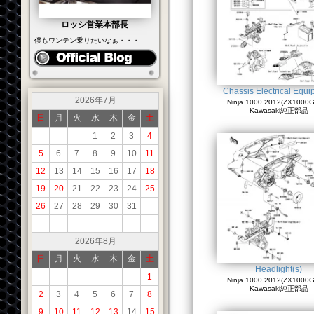
ロッシ営業本部長
僕もワンテン乗りたいなぁ・・・
Chassis Electrical Equ
2026年7月
Ninja 1000 2012(ZX1000G
Kawasaki純正部品
日
月
火
水
木
金
土
1
2
3
4
5
6
7
8
9
10
11
12
13
14
15
16
17
18
19
20
21
22
23
24
25
26
27
28
29
30
31
2026年8月
日
月
火
水
木
金
土
Headlight(s)
1
Ninja 1000 2012(ZX1000G
Kawasaki純正部品
2
3
4
5
6
7
8
9
10
11
12
13
14
15