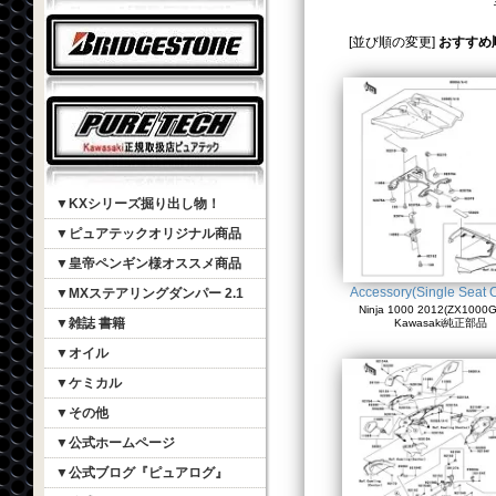
[並び順の変更]
おすすめ
▼KXシリーズ掘り出し物！
▼ピュアテックオリジナル商品
▼皇帝ペンギン様オススメ商品
Accessory(Single Seat 
▼MXステアリングダンパー 2.1
Ninja 1000 2012(ZX1000G
▼雑誌 書籍
Kawasaki純正部品
▼オイル
▼ケミカル
▼その他
▼公式ホームページ
▼公式ブログ『ピュアログ』