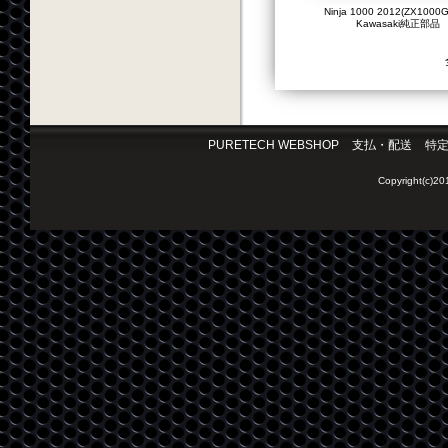
Ninja 1000 2012(ZX1000G
Kawasaki純正部品
PURETECH WEBSHOP
支払・配送
特
Copyright(c)2