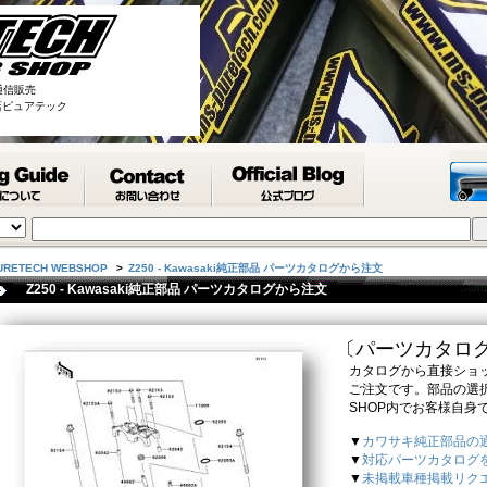
通信販売
取扱店ピュアテック
URETECH WEBSHOP
>
Z250 - Kawasaki純正部品 パーツカタログから注文
Z250 - Kawasaki純正部品 パーツカタログから注文
〔パーツカタロ
カタログから直接ショッ
ご注文です。部品の選択
SHOP内でお客様自身
▼
カワサキ純正部品の
▼
対応パーツカタログ
▼
未掲載車種掲載リク