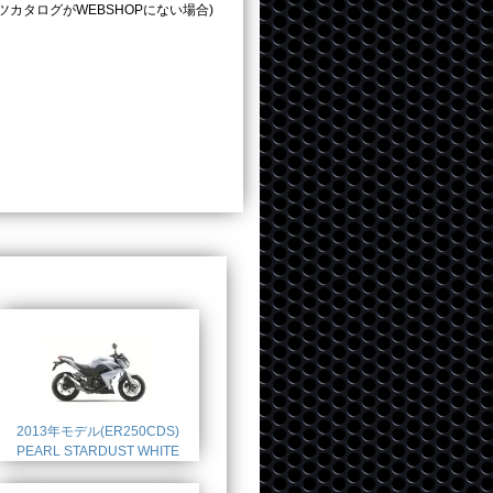
タログがWEBSHOPにない場合)
2013年モデル(ER250CDS)
PEARL STARDUST WHITE