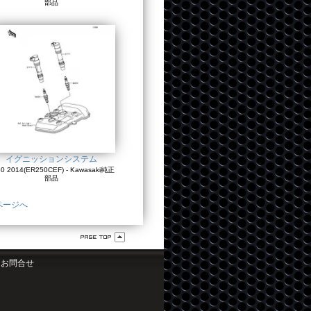
部品
イグニッションシステム
0 2014(ER250CEF) - Kawasaki純正
部品
ページへ
お問合せ