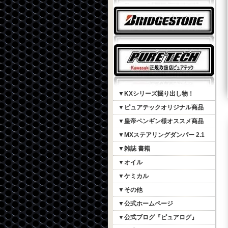
▼KXシリーズ掘り出し物！
▼ピュアテックオリジナル商品
▼皇帝ペンギン様オススメ商品
▼MXステアリングダンパー 2.1
▼雑誌 書籍
▼オイル
▼ケミカル
▼その他
▼公式ホームページ
▼公式ブログ『ピュアログ』