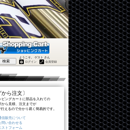
ようこそ。 ゲスト さん
検索
ログイン
会員登録
グから注文〕
ピングカートに部品を入れての
から見積、注文までが
で行えるので分かり易く簡易的です。
通信販売について
を問い合わせる
エストフォーム