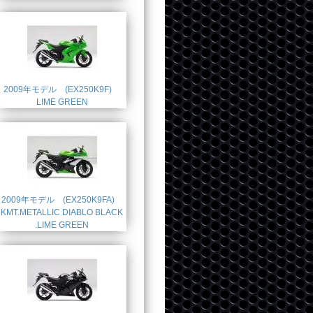
2009年モデル (EX250K9F)
LIME GREEN
2009年モデル (EX250K9FA)
KMT.METALLIC DIABLO BLACK
.LIME GREEN