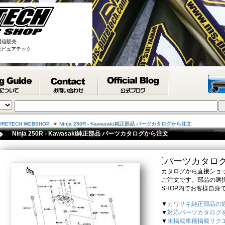
通信販売
取扱店ピュアテック
URETECH WEBSHOP
>
Ninja 250R - Kawasaki純正部品 パーツカタログから注文
Ninja 250R - Kawasaki純正部品 パーツカタログから注文
〔パーツカタロ
カタログから直接ショッ
ご注文です。部品の選択
SHOP内でお客様自身
▼
カワサキ純正部品の
▼
対応パーツカタログ
▼
未掲載車種掲載リク