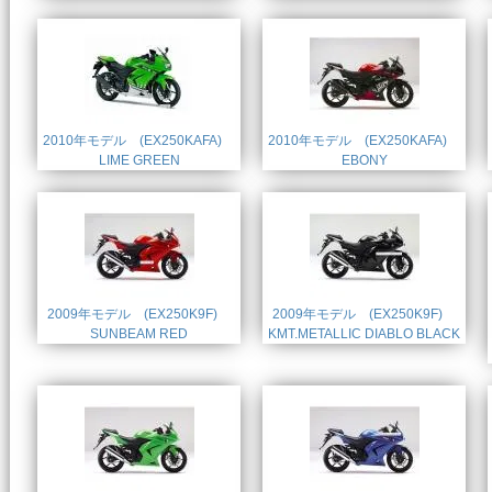
2010年モデル (EX250KAFA)
2010年モデル (EX250KAFA)
LIME GREEN
EBONY
2009年モデル (EX250K9F)
2009年モデル (EX250K9F)
SUNBEAM RED
KMT.METALLIC DIABLO BLACK