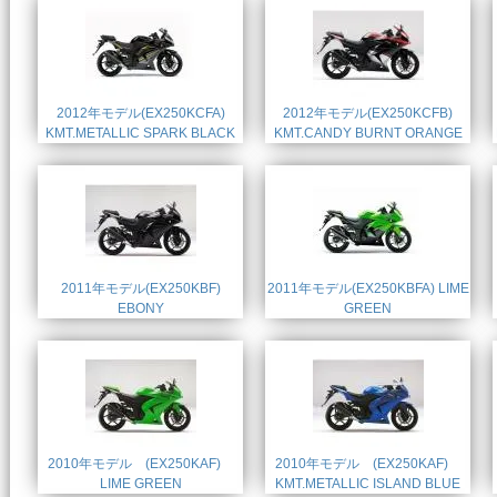
2012年モデル(EX250KCFA)
2012年モデル(EX250KCFB)
KMT.METALLIC SPARK BLACK
KMT.CANDY BURNT ORANGE
2011年モデル(EX250KBF)
2011年モデル(EX250KBFA) LIME
EBONY
GREEN
2010年モデル (EX250KAF)
2010年モデル (EX250KAF)
LIME GREEN
KMT.METALLIC ISLAND BLUE