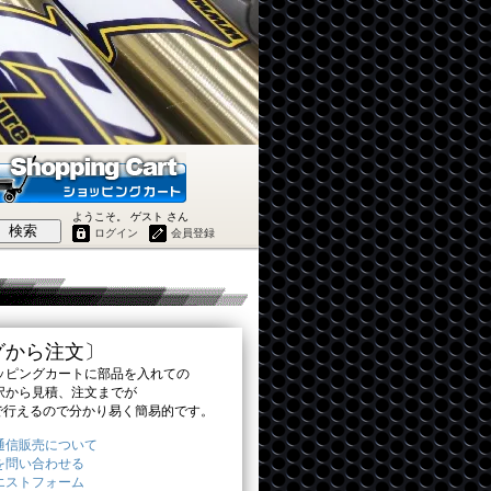
ようこそ。 ゲスト さん
検索
ログイン
会員登録
グから注文〕
ピングカートに部品を入れての
から見積、注文までが
で行えるので分かり易く簡易的です。
通信販売について
を問い合わせる
エストフォーム