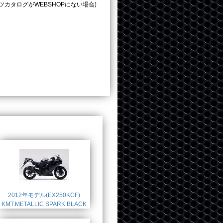
タログがWEBSHOPにない場合)
2012年モデル(EX250KCF)
KMT.METALLIC SPARK BLACK