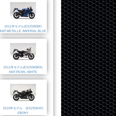
2011年モデル(EX250KBF)
KMT.METALLIC IMPERIAL BLUE
2011年モデル(EX250KBFA)
KMT.PEARL WHITE
2010年モデル (EX250KAF)
EBONY