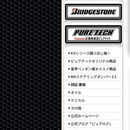
▼KXシリーズ掘り出し物！
▼ピュアテックオリジナル商品
▼皇帝ペンギン様オススメ商品
▼MXステアリングダンパー 2.1
▼雑誌 書籍
▼オイル
▼ケミカル
▼その他
▼公式ホームページ
▼公式ブログ『ピュアログ』