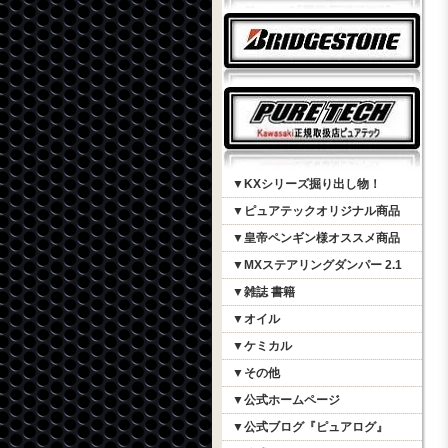
▼KXシリーズ掘り出し物！
▼ピュアテックオリジナル商品
▼皇帝ペンギン様オススメ商品
▼MXステアリングダンパー 2.1
▼雑誌 書籍
▼オイル
▼ケミカル
▼その他
▼公式ホームページ
▼公式ブログ『ピュアログ』