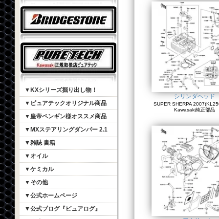
▼KXシリーズ掘り出し物！
シリンダヘッド
▼ピュアテックオリジナル商品
SUPER SHERPA 2007(KL250
Kawasaki純正部品
▼皇帝ペンギン様オススメ商品
▼MXステアリングダンパー 2.1
▼雑誌 書籍
▼オイル
▼ケミカル
▼その他
▼公式ホームページ
▼公式ブログ『ピュアログ』