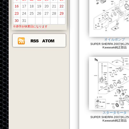
16
17
18
19
20
21
22
23
24
25
26
27
28
29
30
31
※赤字が休業日になります
オイルポンプ
SUPER SHERPA 2007(KL250
Kawasaki純正部品
スタータモータ
SUPER SHERPA 2007(KL250
Kawasaki純正部品