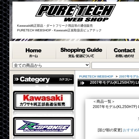
Kawasaki純正部品・ダートフリーク用品等の通信販売
PURETECH WEBSHOP - Kawasaki正規取扱店ピュアテック
PURETECH WEBSHOP
>
2007年モデル(
2007年モデル(KL250H7F) L
＜商品一覧＞
2007年モデル(KL250H7F) LI
[並び順の変更]
おすすめ