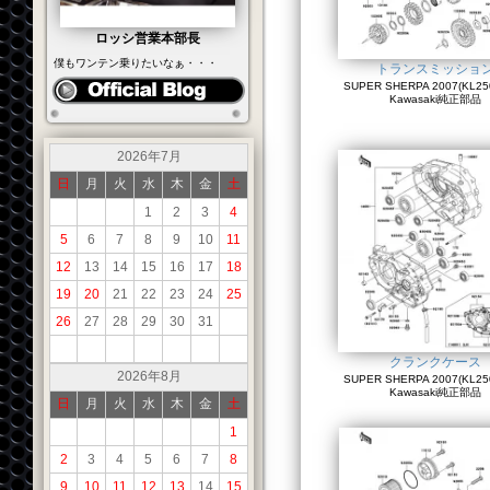
ロッシ営業本部長
僕もワンテン乗りたいなぁ・・・
トランスミッショ
SUPER SHERPA 2007(KL250
Kawasaki純正部品
2026年7月
日
月
火
水
木
金
土
1
2
3
4
5
6
7
8
9
10
11
12
13
14
15
16
17
18
19
20
21
22
23
24
25
26
27
28
29
30
31
クランクケース
2026年8月
SUPER SHERPA 2007(KL250
Kawasaki純正部品
日
月
火
水
木
金
土
1
2
3
4
5
6
7
8
9
10
11
12
13
14
15