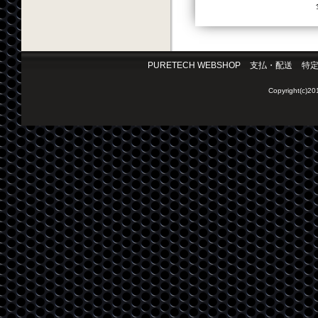
PURETECH WEBSHOP
支払・配送
特
Copyright(c)2