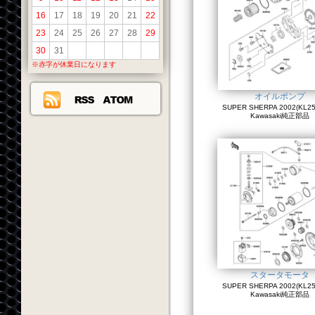
16
17
18
19
20
21
22
23
24
25
26
27
28
29
30
31
※赤字が休業日になります
オイルポンプ
SUPER SHERPA 2002(KL250
Kawasaki純正部品
スタータモータ
SUPER SHERPA 2002(KL250
Kawasaki純正部品