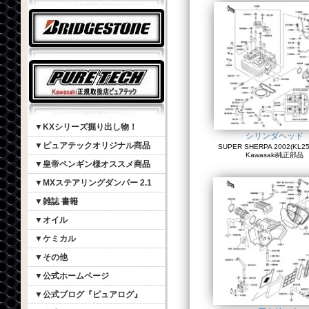
▼KXシリーズ掘り出し物！
シリンダヘッド
▼ピュアテックオリジナル商品
SUPER SHERPA 2002(KL250
Kawasaki純正部品
▼皇帝ペンギン様オススメ商品
▼MXステアリングダンパー 2.1
▼雑誌 書籍
▼オイル
▼ケミカル
▼その他
▼公式ホームページ
▼公式ブログ『ピュアログ』