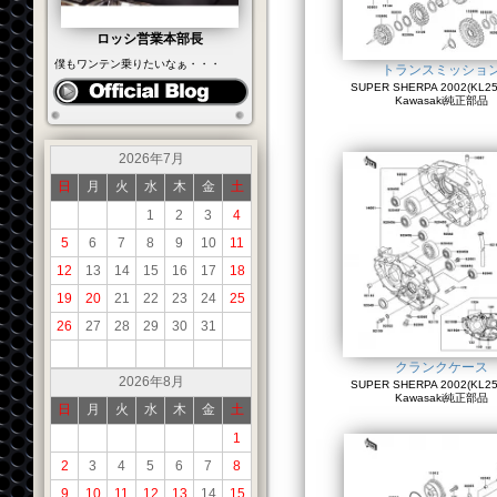
ロッシ営業本部長
僕もワンテン乗りたいなぁ・・・
トランスミッショ
SUPER SHERPA 2002(KL250
Kawasaki純正部品
2026年7月
日
月
火
水
木
金
土
1
2
3
4
5
6
7
8
9
10
11
12
13
14
15
16
17
18
19
20
21
22
23
24
25
26
27
28
29
30
31
クランクケース
2026年8月
SUPER SHERPA 2002(KL250
Kawasaki純正部品
日
月
火
水
木
金
土
1
2
3
4
5
6
7
8
9
10
11
12
13
14
15