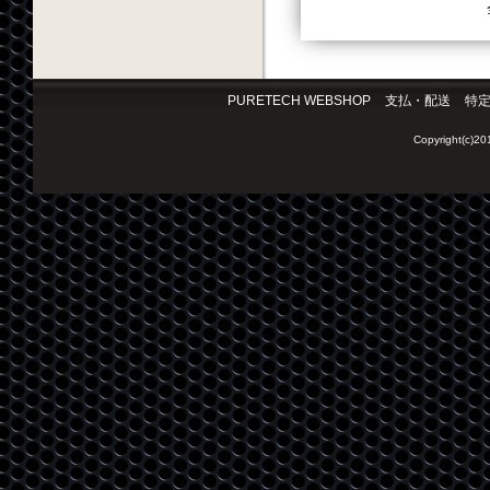
PURETECH WEBSHOP
支払・配送
特
Copyright(c)2