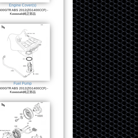
Engine Cover(s)
400GTR ABS 2012(ZG1400CCF) -
Kawasaki純正部品
Fuel Pump
400GTR ABS 2012(ZG1400CCF) -
Kawasaki純正部品