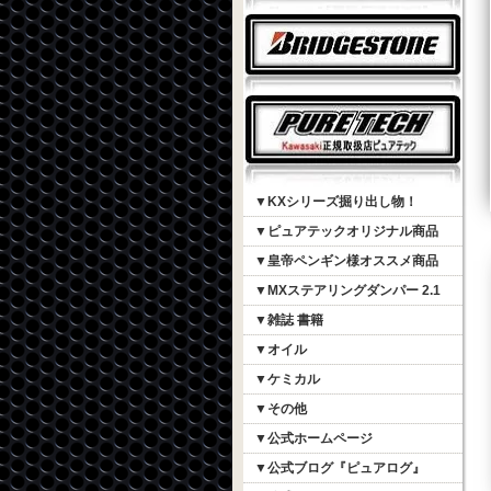
▼KXシリーズ掘り出し物！
▼ピュアテックオリジナル商品
▼皇帝ペンギン様オススメ商品
▼MXステアリングダンパー 2.1
▼雑誌 書籍
▼オイル
▼ケミカル
▼その他
▼公式ホームページ
▼公式ブログ『ピュアログ』