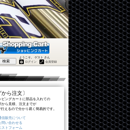
ようこそ。 ゲスト さん
検索
ログイン
会員登録
グから注文〕
ピングカートに部品を入れての
から見積、注文までが
で行えるので分かり易く簡易的です。
通信販売について
を問い合わせる
エストフォーム