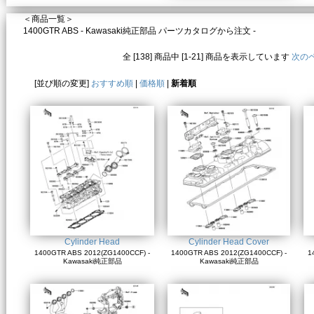
＜商品一覧＞
1400GTR ABS - Kawasaki純正部品 パーツカタログから注文 -
全 [138] 商品中 [1-21] 商品を表示しています
次の
[並び順の変更]
おすすめ順
|
価格順
|
新着順
Cylinder Head
Cylinder Head Cover
1400GTR ABS 2012(ZG1400CCF) -
1400GTR ABS 2012(ZG1400CCF) -
1
Kawasaki純正部品
Kawasaki純正部品