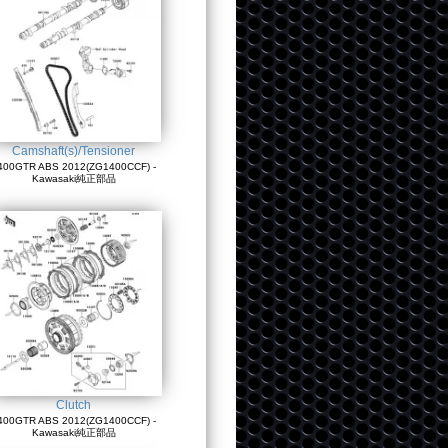
Camshaft(s)/Tensioner
400GTR ABS 2012(ZG1400CCF) -
Kawasaki純正部品
Clutch
400GTR ABS 2012(ZG1400CCF) -
Kawasaki純正部品