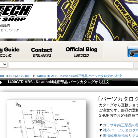
通信販売
取扱店ピュアテック
URETECH WEBSHOP
>
1400GTR ABS - Kawasaki純正部品 パーツカタログから注文
1400GTR ABS - Kawasaki純正部品 パーツカタログから注文
〔パーツカタロ
カタログから直接ショッ
ご注文です。部品の選択
SHOP内でお客様自身
▼
カワサキ純正部品の
▼
対応パーツカタログ
▼
未掲載車種掲載リク