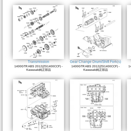
Transmission
Gear Change Drum/Shift Fork(s)
1400GTR ABS 2012(ZG1400CCF) -
1400GTR ABS 2012(ZG1400CCF) -
1
Kawasaki純正部品
Kawasaki純正部品