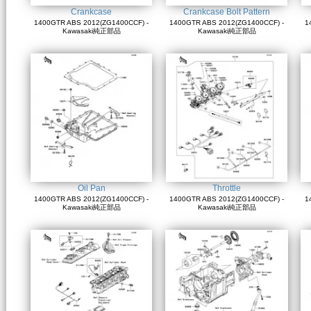
Crankcase
Crankcase Bolt Pattern
1400GTR ABS 2012(ZG1400CCF) -
1400GTR ABS 2012(ZG1400CCF) -
1
Kawasaki純正部品
Kawasaki純正部品
Oil Pan
Throttle
1400GTR ABS 2012(ZG1400CCF) -
1400GTR ABS 2012(ZG1400CCF) -
1
Kawasaki純正部品
Kawasaki純正部品