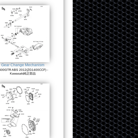
Gear Change Mechanism
400GTR ABS 2012(ZG1400CCF) -
Kawasaki純正部品