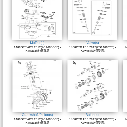
Muffler(s)
Valve(s)
1400GTR ABS 2012(ZG1400CCF) -
1400GTR ABS 2012(ZG1400CCF) -
1
Kawasaki純正部品
Kawasaki純正部品
Crankshaft/Piston(s)
Balancer
1400GTR ABS 2012(ZG1400CCF) -
1400GTR ABS 2012(ZG1400CCF) -
1
Kawasaki純正部品
Kawasaki純正部品