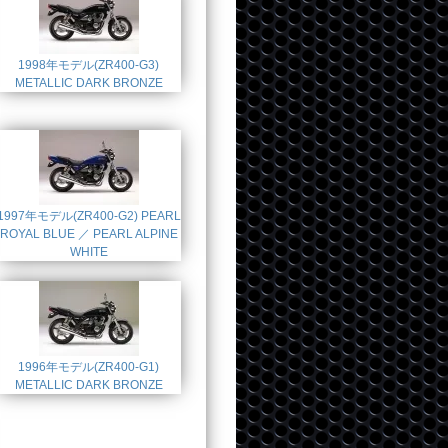
1998年モデル(ZR400-G3)
METALLIC DARK BRONZE
1997年モデル(ZR400-G2) PEARL
ROYAL BLUE ／ PEARL ALPINE
WHITE
1996年モデル(ZR400-G1)
METALLIC DARK BRONZE