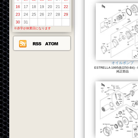
16
17
18
19
20
21
22
23
24
25
26
27
28
29
30
31
※赤字が休業日になります
オイルポンプ
ESTRELLA 1995(BJ250-B4) - 
純正部品