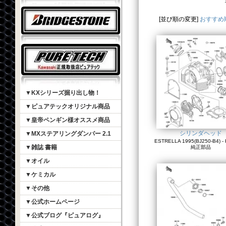
[並び順の変更]
おすすめ
▼KXシリーズ掘り出し物！
▼ピュアテックオリジナル商品
▼皇帝ペンギン様オススメ商品
シリンダヘッド
▼MXステアリングダンパー 2.1
ESTRELLA 1995(BJ250-B4) - 
▼雑誌 書籍
純正部品
▼オイル
▼ケミカル
▼その他
▼公式ホームページ
▼公式ブログ『ピュアログ』