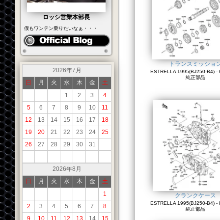
ロッシ営業本部長
僕もワンテン乗りたいなぁ・・・
トランスミッショ
2026年7月
ESTRELLA 1995(BJ250-B4) - 
純正部品
日
月
火
水
木
金
土
1
2
3
4
5
6
7
8
9
10
11
12
13
14
15
16
17
18
19
20
21
22
23
24
25
26
27
28
29
30
31
2026年8月
日
月
火
水
木
金
土
1
クランクケース
ESTRELLA 1995(BJ250-B4) - 
2
3
4
5
6
7
8
純正部品
9
10
11
12
13
14
15