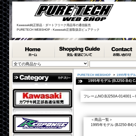
Kawasaki純正部品・ダートフリーク用品等の通信販売
PURETECH WEBSHOP - Kawasaki正規取扱店ピュアテック
PURETECH WEBSHOP
>
1995年モデル (
1995年モデル (BJ250-B4) C
フレームNO.BJ250A-014001～0
＜商品一覧＞
1995年モデル (BJ250-B4) CAN