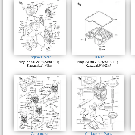
Engine Cover
Oil Pan
Ninja ZX-9R 2002(ZX900-F1) -
Ninja ZX-9R 2002(ZX900-F1) -
Kawasaki純正部品
Kawasaki純正部品
Carburetor
Carburetor Parts