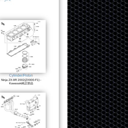
ページへ
Cylinder/Piston
Ninja ZX-9R 2002(ZX900-F1) -
Kawasaki純正部品