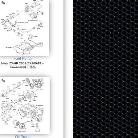
Fuel Pump
Ninja ZX-9R 2002(ZX900-F1) -
Kawasaki純正部品
Oil Pump