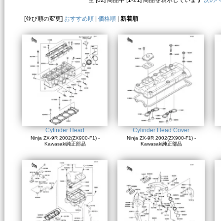
全 [62] 商品中 [1-21] 商品を表示しています
次の
[並び順の変更]
おすすめ順
|
価格順
|
新着順
Cylinder Head
Cylinder Head Cover
Ninja ZX-9R 2002(ZX900-F1) -
Ninja ZX-9R 2002(ZX900-F1) -
Kawasaki純正部品
Kawasaki純正部品