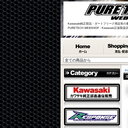
Kawasaki純正部品・ダートフリーク用品等の
PURETECH WEBSHOP - Kawasaki正規
P