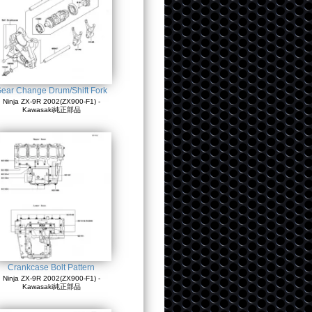
ear Change Drum/Shift Fork
Ninja ZX-9R 2002(ZX900-F1) -
Kawasaki純正部品
Crankcase Bolt Pattern
Ninja ZX-9R 2002(ZX900-F1) -
Kawasaki純正部品