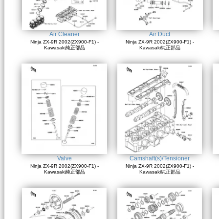
Air Cleaner
Air Duct
Ninja ZX-9R 2002(ZX900-F1) -
Ninja ZX-9R 2002(ZX900-F1) -
Kawasaki純正部品
Kawasaki純正部品
Valve
Camshaft(s)/Tensioner
Ninja ZX-9R 2002(ZX900-F1) -
Ninja ZX-9R 2002(ZX900-F1) -
Kawasaki純正部品
Kawasaki純正部品