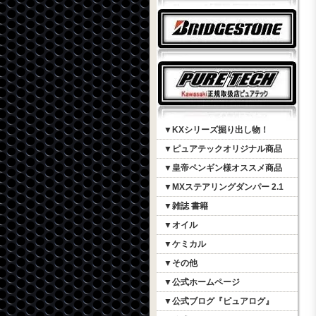
▼KXシリーズ掘り出し物！
▼ピュアテックオリジナル商品
▼皇帝ペンギン様オススメ商品
▼MXステアリングダンパー 2.1
▼雑誌 書籍
▼オイル
▼ケミカル
▼その他
▼公式ホームページ
▼公式ブログ『ピュアログ』