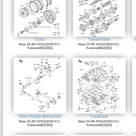
Clutch
Transmission
G
Ninja ZX-9R 2002(ZX900-F1) -
Ninja ZX-9R 2002(ZX900-F1) -
Kawasaki純正部品
Kawasaki純正部品
Gear Change Mechanism
Crankcase
Ninja ZX-9R 2002(ZX900-F1) -
Ninja ZX-9R 2002(ZX900-F1) -
Kawasaki純正部品
Kawasaki純正部品