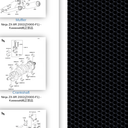
Muffler
Ninja ZX-9R 2002(ZX900-F1) -
Kawasaki純正部品
Crankshaft
Ninja ZX-9R 2002(ZX900-F1) -
Kawasaki純正部品