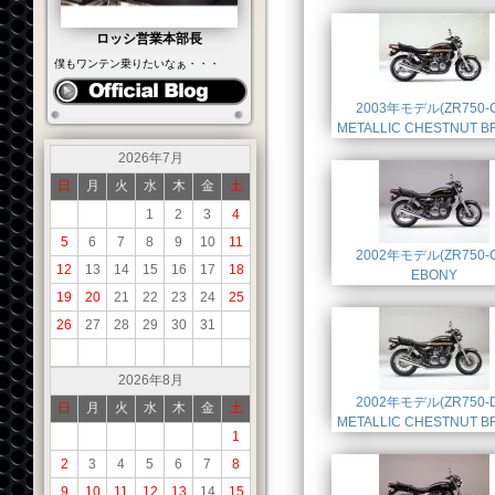
ロッシ営業本部長
僕もワンテン乗りたいなぁ・・・
2003年モデル(ZR750-C
METALLIC CHESTNUT 
2026年7月
日
月
火
水
木
金
土
1
2
3
4
5
6
7
8
9
10
11
2002年モデル(ZR750-C
12
13
14
15
16
17
18
EBONY
19
20
21
22
23
24
25
26
27
28
29
30
31
2026年8月
2002年モデル(ZR750-D
日
月
火
水
木
金
土
METALLIC CHESTNUT 
1
2
3
4
5
6
7
8
9
10
11
12
13
14
15