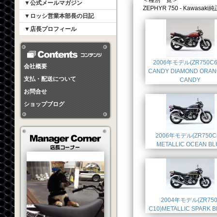
＜種別一覧＞
▼公式メールマガジン
ZEPHYR 750 - Kawa
▼ロッシ営業本部長の日記
▼店長プロフィール
2006年モデル(ZR750C6
会社概要
CANDY DIAMOND ORAN
支払・配送について
CANDY
お問合せ
ショップブログ
2006年モデル(ZR750C
METALLIC OCEAN BL
2004年モデル(ZR750
C10)METALLIC SPARK 