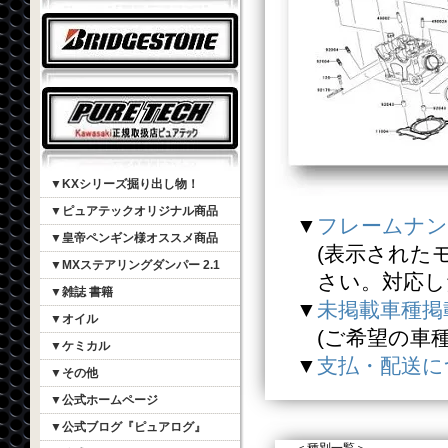
▼KXシリーズ掘り出し物！
▼ピュアテックオリジナル商品
▼
フレームナン
▼皇帝ペンギン様オススメ商品
(表示されたモデ
▼MXステアリングダンパー 2.1
さい。対応した
▼雑誌 書籍
▼
未掲載車種掲
▼オイル
(ご希望の車種の
▼ケミカル
▼
支払・配送に
▼その他
▼公式ホームページ
▼公式ブログ『ピュアログ』