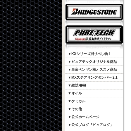
▼KXシリーズ掘り出し物！
▼ピュアテックオリジナル商品
▼皇帝ペンギン様オススメ商品
▼MXステアリングダンパー 2.1
▼雑誌 書籍
▼オイル
▼ケミカル
▼その他
▼公式ホームページ
▼公式ブログ『ピュアログ』