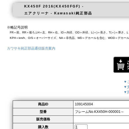
KX450F 2016(KX450FGF) -
エアクリーナ - Kawasaki純正部品
※略記号説明
FR＝前、RR＝後ろ,LH＝左、RH＝右、ID＝内径、OD＝外径、L(＝)＝長さ、T(＝)＝厚さ
KPH＝km/h、O/S＝オーバーサイズ、NA＝非売品、WD＝デカールを含む、WOD＝デカー
カワサキ純正部品通信販売案内
▼
▼
▼
商品ID
109145004
型番
フレームNo.KX450H-000001～
販売価格
購入数