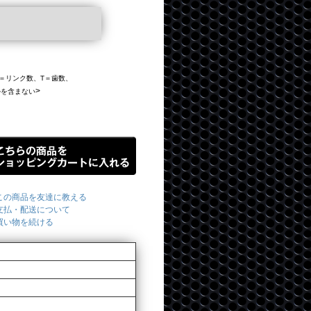
、L＝リンク数、T＝歯数、
>
ルを含まない
この商品を友達に教える
支払・配送について
買い物を続ける