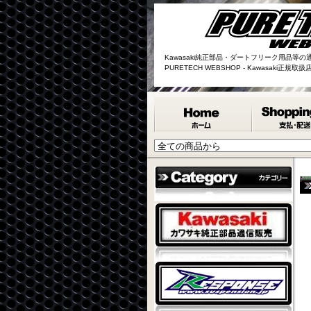
Kawasaki純正部品・ダートフリーク用品等の
PURETECH WEBSHOP - Kawasaki正規