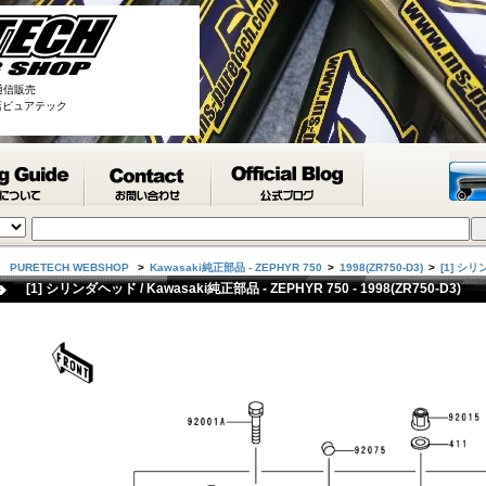
通信販売
取扱店ピュアテック
PURETECH WEBSHOP
>
Kawasaki純正部品 - ZEPHYR 750
>
1998(ZR750-D3)
>
[1] シ
[1] シリンダヘッド / Kawasaki純正部品 - ZEPHYR 750 - 1998(ZR750-D3)