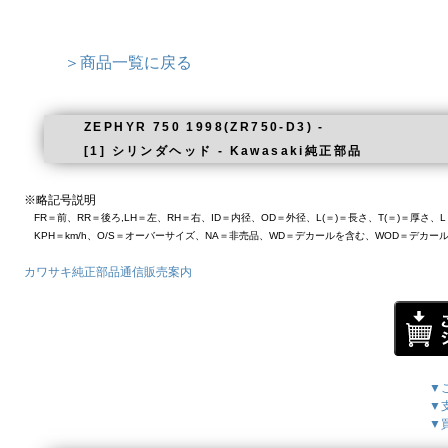
＞商品一覧に戻る
ZEPHYR 750 1998(ZR750-D3) -
[1] シリンダヘッド - Kawasaki純正部品
※略記号説明
FR＝前、RR＝後ろ,LH＝左、RH＝右、ID＝内径、OD＝外径、L(＝)＝長さ、T(＝)＝厚さ
KPH＝km/h、O/S＝オーバーサイズ、NA＝非売品、WD＝デカールを含む、WOD＝デカー
カワサキ純正部品通信販売案内
▼
▼
▼