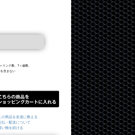
、L＝リンク数、T＝歯数、
ルを含まない
この商品を友達に教える
支払・配送について
買い物を続ける