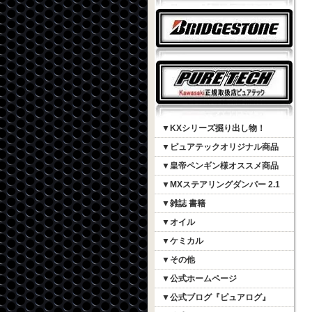
▼KXシリーズ掘り出し物！
▼ピュアテックオリジナル商品
▼皇帝ペンギン様オススメ商品
▼MXステアリングダンパー 2.1
▼雑誌 書籍
▼オイル
▼ケミカル
▼その他
▼公式ホームページ
▼公式ブログ『ピュアログ』