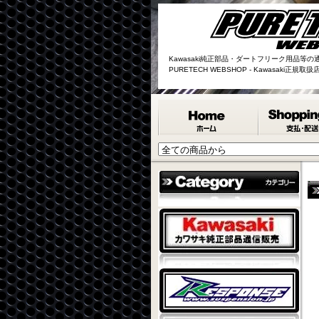
Kawasaki純正部品・ダートフリーク用品等の
PURETECH WEBSHOP - Kawasaki正規