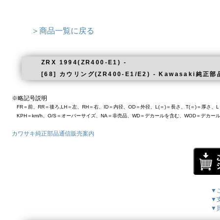
＞商品一覧に戻る
ZRX 1994(ZR400-E1) -
[68] カウリング(ZR400-E1/E2) - Kawasaki純正部
※略記号説明
FR＝前、RR＝後ろ,LH＝左、RH＝右、ID＝内径、OD＝外径、L(＝)＝長さ、T(＝)＝厚さ
KPH＝km/h、O/S＝オーバーサイズ、NA＝非売品、WD＝デカールを含む、WOD＝デカー
カワサキ純正部品通信販売案内
▼
▼
▼