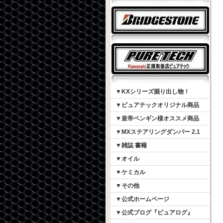
▼KXシリーズ掘り出し物！
▼ピュアテックオリジナル商品
▼皇帝ペンギン様オススメ商品
▼MXステアリングダンパー 2.1
▼雑誌 書籍
▼オイル
▼ケミカル
▼その他
▼公式ホームページ
▼公式ブログ『ピュアログ』