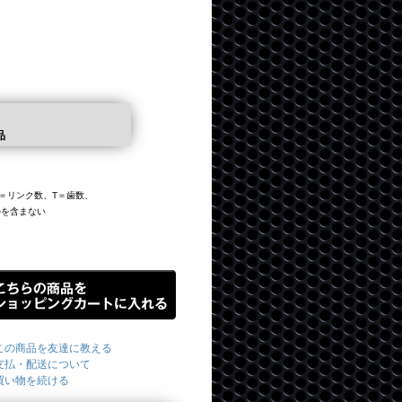
品
、L＝リンク数、T＝歯数、
ルを含まない
この商品を友達に教える
支払・配送について
買い物を続ける