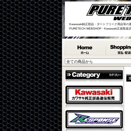
Kawasaki純正部品・ダートフリーク用品等の
PURETECH WEBSHOP - Kawasaki正規