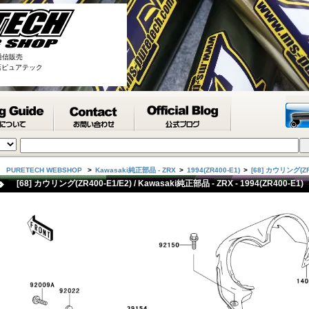
通信販売
取扱店ピュアテック
PURETECH WEBSHOP
>
Kawasaki純正部品 - ZRX
>
1994(ZR400-E1)
>
[68] カウリング(ZR
[68] カウリング(ZR400-E1/E2) / Kawasaki純正部品 - ZRX - 1994(ZR400-E1)