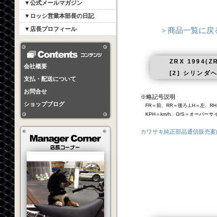
▼公式メールマガジン
▼ロッシ営業本部長の日記
▼店長プロフィール
＞商品一覧に戻
ZRX 1994(ZR
会社概要
[2] シリンダ
支払・配送について
お問合せ
※略記号説明
ショップブログ
FR＝前、RR＝後ろ,LH＝左、RH
KPH＝km/h、O/S＝オーバー
カワサキ純正部品通信販売案