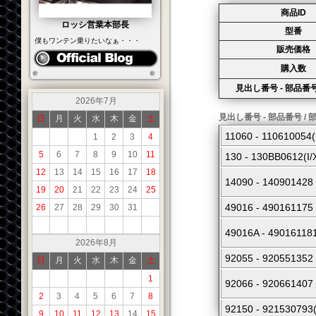
商品ID
ロッシ営業本部長
型番
僕もワンテン乗りたいなぁ・・・
販売価格
購入数
見出し番号 - 部品番号
2026年7月
見出し番号 - 部品番号 / 
日
月
火
水
木
金
土
11060 - 110610
1
2
3
4
5
6
7
8
9
10
11
130 - 130BB061
12
13
14
15
16
17
18
14090 - 140901
19
20
21
22
23
24
25
49016 - 4901611
26
27
28
29
30
31
49016A - 490161
2026年8月
92055 - 92055
日
月
火
水
木
金
土
1
92066 - 92066140
2
3
4
5
6
7
8
92150 - 921530
9
10
11
12
13
14
15