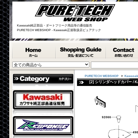
Kawasaki純正部品・ダートフリーク用品等の通信販売
PURETECH WEBSHOP - Kawasaki正規取扱店ピュアテック
PURETECH WEBSHOP
>
Kawasa
[2] シリンダヘッドカバー / Kawa