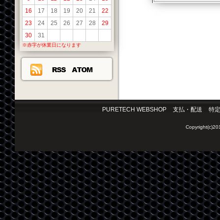
16
17
18
19
20
21
22
23
24
25
26
27
28
29
30
31
※赤字が休業日になります
PURETECH WEBSHOP
支払・配送
特
Copyright(c)2