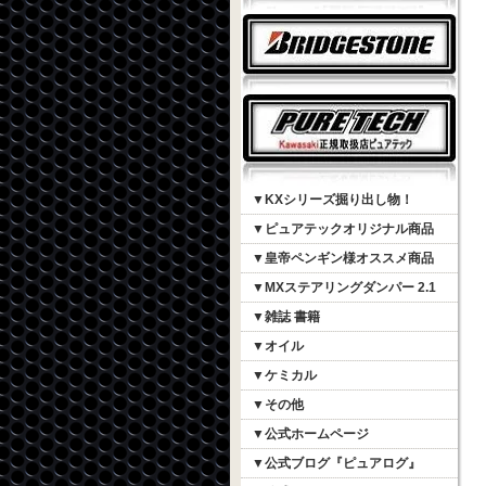
▼KXシリーズ掘り出し物！
▼ピュアテックオリジナル商品
▼皇帝ペンギン様オススメ商品
▼MXステアリングダンパー 2.1
▼雑誌 書籍
▼オイル
▼ケミカル
▼その他
▼公式ホームページ
▼公式ブログ『ピュアログ』