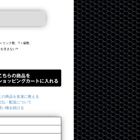
、L＝リンク数、T＝歯数、
>
ルを含まない
この商品を友達に教える
支払・配送について
買い物を続ける