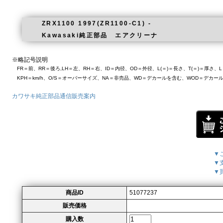
ZRX1100 1997(ZR1100-C1) -
Kawasaki純正部品 エアクリーナ
※略記号説明
FR＝前、RR＝後ろ,LH＝左、RH＝右、ID＝内径、OD＝外径、L(＝)＝長さ、T(＝)＝厚さ
KPH＝km/h、O/S＝オーバーサイズ、NA＝非売品、WD＝デカールを含む、WOD＝デカー
カワサキ純正部品通信販売案内
▼
▼
▼
商品ID
51077237
販売価格
購入数