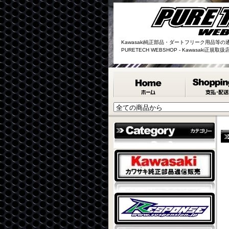
Kawasaki純正部品・ダートフリーク用品等の
PURETECH WEBSHOP - Kawasaki正規