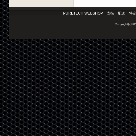
PURETECH WEBSHOP
支払・配送
特
Copyright(c)2