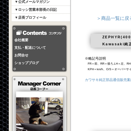
▼公式メールマガジン
▼ロッシ営業本部長の日記
▼店長プロフィール
＞商品一覧に戻
ZEPHYR(400)
会社概要
Kawasak
支払・配送について
お問合せ
※略記号説明
ショップブログ
FR＝前、RR＝後ろ,LH＝左、RH
KPH＝km/h、O/S＝オーバー
カワサキ純正部品通信販売案