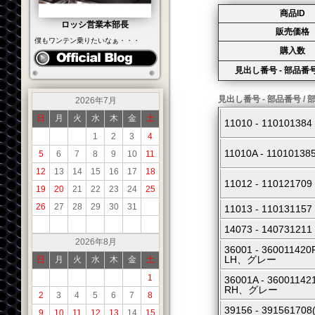
商品ID
ロッシ営業本部長
販売価格
僕もワンテン乗りたいなぁ・・・
購入数
見出し番号 - 部品番号
見出し番号 - 部品番号 / 
2026年7月
日
月
火
水
木
金
土
11010 - 110101
1
2
3
4
11010A - 11010
5
6
7
8
9
10
11
12
13
14
15
16
17
18
11012 - 11012
19
20
21
22
23
24
25
26
27
28
29
30
31
11013 - 110131
14073 - 14073121
2026年8月
36001 - 36001
LH、グレー
日
月
火
水
木
金
土
1
36001A - 3600
RH、グレー
2
3
4
5
6
7
8
39156 - 391561
9
10
11
12
13
14
15