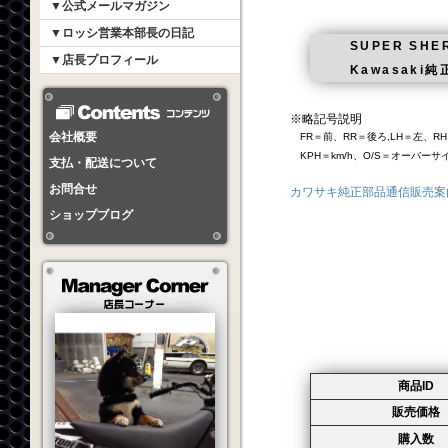
▼公式メールマガジン
▼ロッシ営業本部長の日記
SUPER SHER
▼店長プロフィール
Kawasak
※略記号説明
会社概要
FR＝前、RR＝後ろ,LH＝左、RH
KPH＝km/h、O/S＝オーバー
支払・配送について
お問合せ
カワサキ純正部品通信販売案
ショップブログ
商品ID
販売価格
購入数