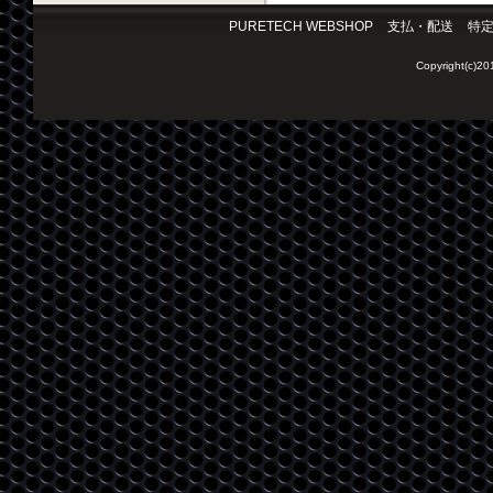
PURETECH WEBSHOP
支払・配送
特
Copyright(c)2