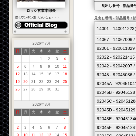
見出し番号 - 部品番号
ロッシ営業本部長
僕もワンテン乗りたいなぁ・・・
見出し番号 - 部品番号 / 
14001 - 1400112
14067 - 14067
2026年7月
92001 - 92001
日
月
火
水
木
金
土
92022 - 92022
1
2
3
4
92042 - 92042
5
6
7
8
9
10
11
12
13
14
15
16
17
18
92045 - 92045
19
20
21
22
23
24
25
92045A - 9204
26
27
28
29
30
31
92045B - 9204
92045C - 9204
2026年8月
92045D - 9204
日
月
火
水
木
金
土
92045E - 9204
1
92045F - 9204
2
3
4
5
6
7
8
9
10
11
12
13
14
15