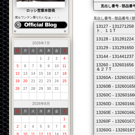
見出し番号 - 部品番号
ロッシ営業本部長
僕もワンテン乗りたいなぁ・・・
見出し番号 - 部品番号 / 
13127 - 1312
ト、１１T
13128 - 1312
2026年7月
13129 - 13129
日
月
火
水
木
金
土
13144 - 13144
1
2
3
4
13260 - 13260
5
6
7
8
9
10
11
＆２７T
12
13
14
15
16
17
18
13260A - 1326
19
20
21
22
23
24
25
13260B - 1326
26
27
28
29
30
31
13260C - 1326
13260D - 1326
2026年8月
日
月
火
水
木
金
土
13260E - 1326
1
13260F - 1326
2
3
4
5
6
7
8
13260G - 1326
9
10
11
12
13
14
15