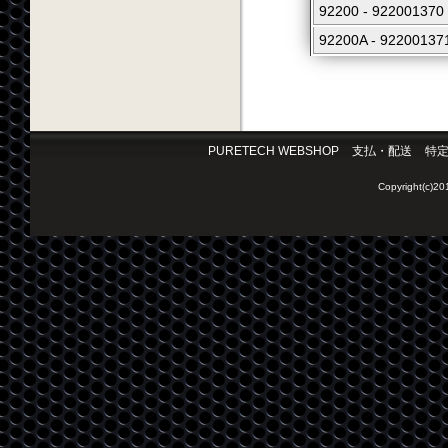
92200 - 92200
92200A - 9220
PURETECH WEBSHOP
支払・配送
特
Copyright(c)2