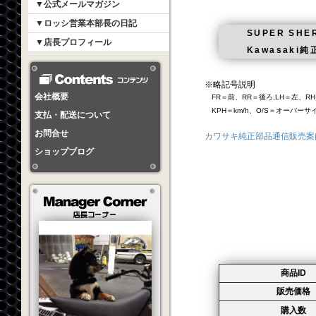
▼公式メールマガジン
▼ロッシ営業本部長の日記
SUPER SHER
▼店長プロフィール
Kawasak
※略記号説明
会社概要
FR＝前、RR＝後ろ,LH＝左、RH
KPH＝km/h、O/S＝オーバー
支払・配送について
お問合せ
カワサキ純正部品通信販売案
ショップブログ
商品ID
販売価格
購入数