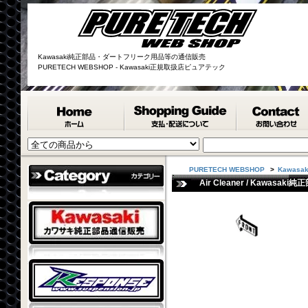
Kawasaki純正部品・ダートフリーク用品等の通信販売
PURETECH WEBSHOP - Kawasaki正規取扱店ピュアテック
PURETECH WEBSHOP
>
Kawasak
Air Cleaner / Kawasaki純正