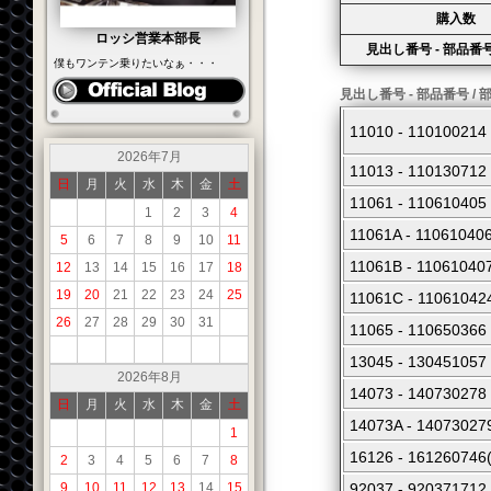
購入数
ロッシ営業本部長
見出し番号 - 部品番号
僕もワンテン乗りたいなぁ・・・
見出し番号 - 部品番号 / 
11010 - 110100
2026年7月
11013 - 110130
日
月
火
水
木
金
土
11061 - 11061
1
2
3
4
11061A - 11061
5
6
7
8
9
10
11
11061B - 11061
12
13
14
15
16
17
18
19
20
21
22
23
24
25
11061C - 110610
26
27
28
29
30
31
11065 - 11065036
13045 - 1304510
2026年8月
14073 - 140730
日
月
火
水
木
金
土
14073A - 14073
1
16126 - 161260
2
3
4
5
6
7
8
9
10
11
12
13
14
15
92037 - 92037171