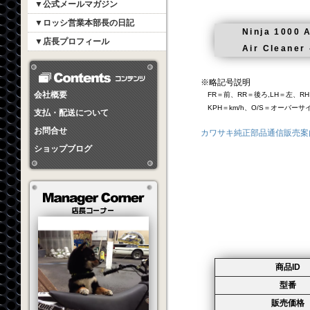
▼公式メールマガジン
▼ロッシ営業本部長の日記
Ninja 1000
▼店長プロフィール
Air Cleane
※略記号説明
会社概要
FR＝前、RR＝後ろ,LH＝左、RH
KPH＝km/h、O/S＝オーバー
支払・配送について
お問合せ
カワサキ純正部品通信販売案
ショップブログ
商品ID
型番
販売価格