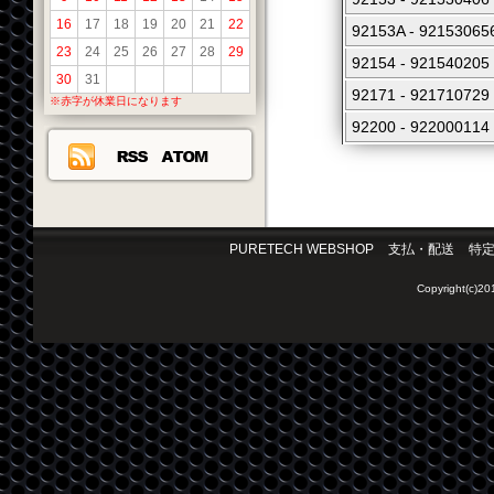
16
17
18
19
20
21
22
92153A - 92153
23
24
25
26
27
28
29
92154 - 92154
30
31
92171 - 921710
※赤字が休業日になります
92200 - 922000
PURETECH WEBSHOP
支払・配送
特
Copyright(c)2