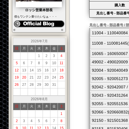
購入数
ロッシ営業本部長
見出し番号 - 部品番号
僕もワンテン乗りたいなぁ・・・
見出し番号 - 部品番号 / 
11004 - 110040
2026年7月
11008 - 1100814
日
月
火
水
木
金
土
16065 - 160650
1
2
3
4
49002 - 4900200
5
6
7
8
9
10
11
92004 - 920040
12
13
14
15
16
17
18
19
20
21
22
23
24
25
92005 - 9200512
26
27
28
29
30
31
92042 - 92042
92043 - 920431
2026年8月
92055 - 92055153
日
月
火
水
木
金
土
92066 - 9206608
1
92150 - 921501
2
3
4
5
6
7
8
9
10
11
12
13
14
15
92153 - 921530