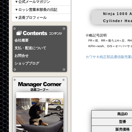
▼公式メールマガジン
▼ロッシ営業本部長の日記
Ninja 1000 
▼店長プロフィール
Cylinder H
※略記号説明
会社概要
FR＝前、RR＝後ろ,LH＝左、RH
KPH＝km/h、O/S＝オーバー
支払・配送について
お問合せ
カワサキ純正部品通信販売案
ショップブログ
商品ID
型番
販売価格