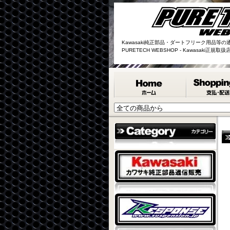
Kawasaki純正部品・ダートフリーク用品等の
PURETECH WEBSHOP - Kawasaki正規