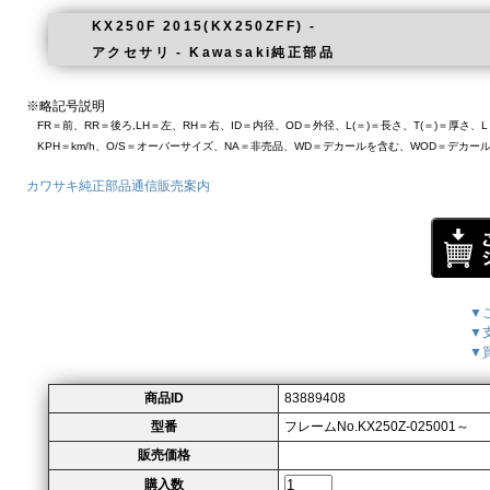
KX250F 2015(KX250ZFF) -
アクセサリ - Kawasaki純正部品
※略記号説明
FR＝前、RR＝後ろ,LH＝左、RH＝右、ID＝内径、OD＝外径、L(＝)＝長さ、T(＝)＝厚さ
KPH＝km/h、O/S＝オーバーサイズ、NA＝非売品、WD＝デカールを含む、WOD＝デカー
カワサキ純正部品通信販売案内
▼
▼
▼
商品ID
83889408
型番
フレームNo.KX250Z-025001～
販売価格
購入数