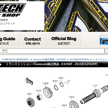
通信販売
取扱店ピュアテック
PURETECH WEBSHOP
>
Kawasaki純正部品 - KX250F
>
2015(KX250ZFF)
>
トランスミッ
トランスミッション / Kawasaki純正部品 - KX250F - 2015(KX250ZFF)