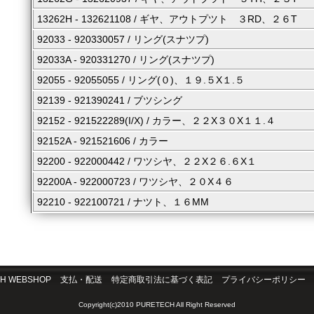
13262H - 132621108 / ギヤ、アウトプツト ３RD、２６T
92033 - 920330057 / リング(スナツプ)
92033A - 920331270 / リング(スナツプ)
92055 - 92055055 / リング(０)、１９.５X１.５
92139 - 921390241 / ブツシング
92152 - 921522289(I/X) / カラー、２２X３０X１１.４
92152A - 921521606 / カラー
92200 - 922000442 / ワツシヤ、２２X２６.６X１
92200A - 922000723 / ワツシヤ、２０X４６
92210 - 922100721 / ナツト、１６MM
H WEBSHOP
支払・配送
特定商取引法に基づく表記
プライバシーポリシー
Copyright(c)2010 PURETECH All Right Reserved