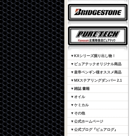
▼KXシリーズ掘り出し物！
▼ピュアテックオリジナル商品
▼皇帝ペンギン様オススメ商品
▼MXステアリングダンパー 2.1
▼雑誌 書籍
▼オイル
▼ケミカル
▼その他
▼公式ホームページ
▼公式ブログ『ピュアログ』