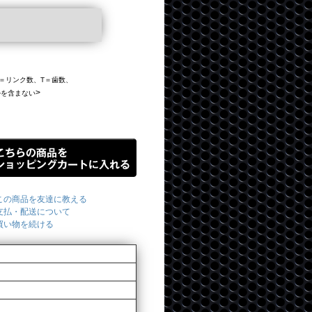
、L＝リンク数、T＝歯数、
>
ルを含まない
この商品を友達に教える
支払・配送について
買い物を続ける