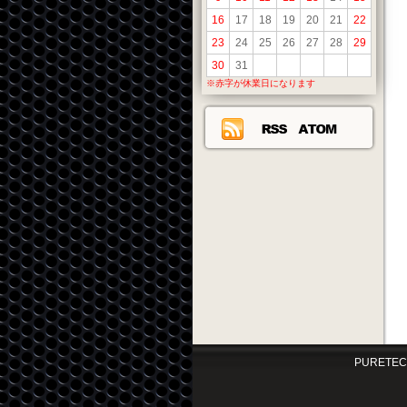
16
17
18
19
20
21
22
23
24
25
26
27
28
29
30
31
※赤字が休業日になります
PURETEC