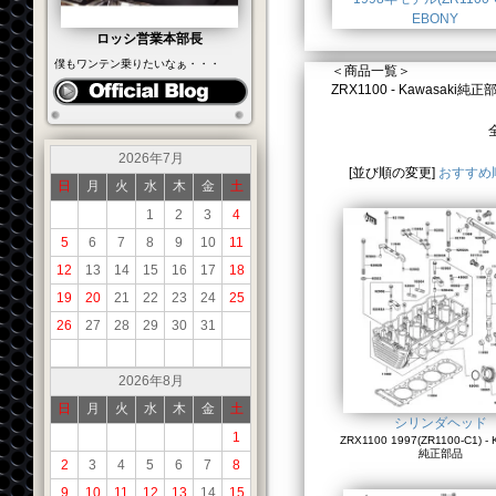
EBONY
ロッシ営業本部長
僕もワンテン乗りたいなぁ・・・
＜商品一覧＞
ZRX1100 - Kawasaki
2026年7月
[並び順の変更]
おすすめ
日
月
火
水
木
金
土
1
2
3
4
5
6
7
8
9
10
11
12
13
14
15
16
17
18
19
20
21
22
23
24
25
26
27
28
29
30
31
2026年8月
日
月
火
水
木
金
土
シリンダヘッド
1
ZRX1100 1997(ZR1100-C1) - 
純正部品
2
3
4
5
6
7
8
9
10
11
12
13
14
15