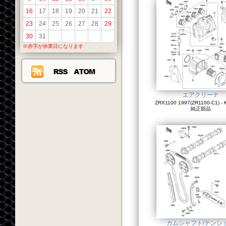
16
17
18
19
20
21
22
23
24
25
26
27
28
29
30
31
※赤字が休業日になります
エアクリーナ
ZRX1100 1997(ZR1100-C1) - 
純正部品
カムシャフト/テンシ