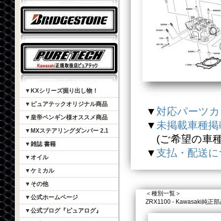
▼KXシリーズ掘り出し物！
▼ピュアテックオリジナル商品
▼
対応パーツカ
▼皇帝ペンギン様オススメ商品
▼
未掲載車種掲
▼MXステアリングダンパー 2.1
(ご希望の車種の
▼雑誌 書籍
▼
支払・配送に
▼オイル
▼ケミカル
▼その他
＜種別一覧＞
▼公式ホームページ
ZRX1100 - Kawasak
▼公式ブログ『ピュアログ』