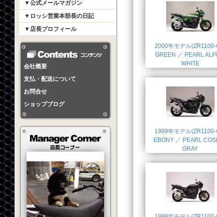
▼公式メールマガジン
▼ロッシ営業本部長の日記
▼店長プロフィール
2000年モデル(ZR1100-
GREEN ／ PEARL ALP
WHITE
会社概要
支払・配送について
お問合せ
ショップブログ
1999年モデル(ZR1100-
EBONY ／ PEARL COS
GRAY
1998年モデル(ZR1100-